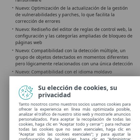
Nuevo: Optimización de la actualización de la gestión
de vulnerabilidades y parches, lo que facilita la
corrección de errores
Nuevo: Rediseño del editor de reglas de control web, la
configuración y las categorías ampliadas de bloqueo de
páginas web
Nuevo: Compatibilidad con la detección múltiple, un
grupo de objetos detectados en momentos diferentes
pero lógicamente relacionados con una única detección
Nuevo: Compatibilidad con el idioma moldavo
Mejorado: Identificación de usuarios en el registro de
auditoría
Su elección de cookies, su
privacidad
Mejorado: Se ha añadido la notificación de resultados
del escaneo manual de correo electrónico
Tanto nosotros como nuestros socios usamos cookies para
Mejorado: Migración de la instalación «por usuario» a
ofrecer la experiencia en línea más optimizada posible,
analizar el tráfico de nuestro sitio web y mostrarle anuncios
«por sistema» durante las actualizaciones
personalizados. Para aceptar la recopilación de todas las
Mejorado: Opciones ampliadas para el comportamiento
cookies, haga clic en "Aceptar todo y cerrar"; para rechazar
todas las cookies que no sean esenciales, haga clic en
de aplicación de parches cuando las aplicaciones están
"Aceptar solo las cookies esenciales"; y para ajustar la
en ejecución en la gestión de vulnerabilidades y
configuración de las cookies, haga clic en "Administrar