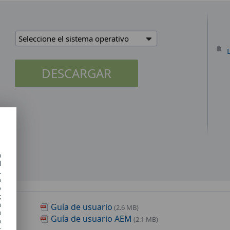
Seleccione el sistema operativo
DESCARGAR
a
l
.
n
o
;
n
Guía de usuario
(2.6 MB)
u
Guía de usuario AEM
(2.1 MB)
n
r