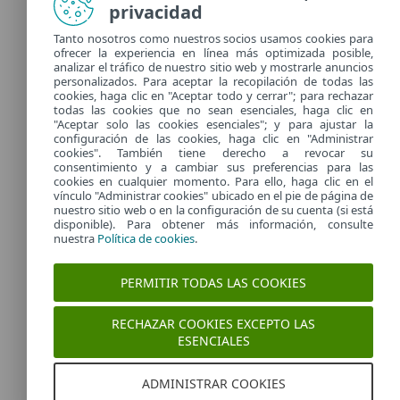
privacidad
Tanto nosotros como nuestros socios usamos cookies para
Versión 1.0.0.5
ofrecer la experiencia en línea más optimizada posible,
analizar el tráfico de nuestro sitio web y mostrarle anuncios
Mejorado: Desinfección para Bedep
personalizados. Para aceptar la recopilación de todas las
cookies, haga clic en "Aceptar todo y cerrar"; para rechazar
todas las cookies que no sean esenciales, haga clic en
Versión 1.0.0.4
"Aceptar solo las cookies esenciales"; y para ajustar la
configuración de las cookies, haga clic en "Administrar
Mejorado: Firma igualada para infecciones
cookies". También tiene derecho a revocar su
Poweliks/Bedep
consentimiento y a cambiar sus preferencias para las
cookies en cualquier momento. Para ello, haga clic en el
vínculo "Administrar cookies" ubicado en el pie de página de
Versión 1.0.0.3
nuestro sitio web o en la configuración de su cuenta (si está
disponible). Para obtener más información, consulte
Mejorado: Javascript crea un dump en zip
nuestra
Política de cookies
.
Versión 1.0.0.2
PERMITIR TODAS LAS COOKIES
Mejorado: Detección y desinfección de XSW / Gootkit
RECHAZAR COOKIES EXCEPTO LAS
ESENCIALES
ADMINISTRAR COOKIES