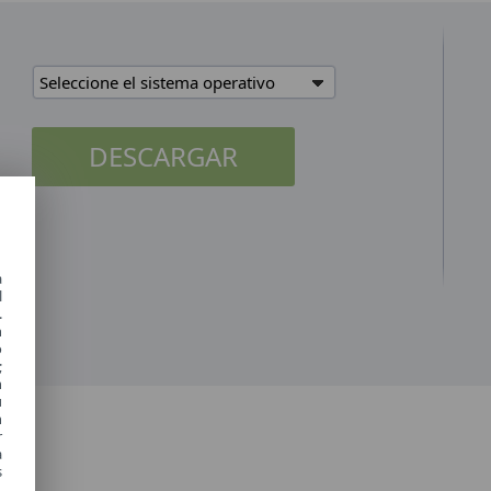
Seleccione el sistema operativo
DESCARGAR
a
l
.
n
o
;
n
u
n
r
a
s