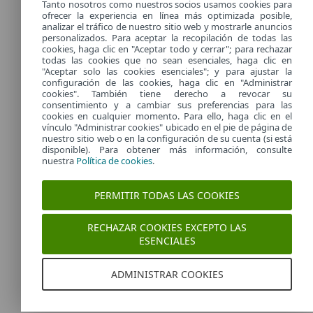
Tanto nosotros como nuestros socios usamos cookies para
En esta web encontrarás manuales y guias del usuario para la
ofrecer la experiencia en línea más optimizada posible,
correcta instalación y configuración de los productos ESET
analizar el tráfico de nuestro sitio web y mostrarle anuncios
personalizados. Para aceptar la recopilación de todas las
Más información
cookies, haga clic en "Aceptar todo y cerrar"; para rechazar
todas las cookies que no sean esenciales, haga clic en
"Aceptar solo las cookies esenciales"; y para ajustar la
configuración de las cookies, haga clic en "Administrar
Análisis online de ESET
cookies". También tiene derecho a revocar su
consentimiento y a cambiar sus preferencias para las
cookies en cualquier momento. Para ello, haga clic en el
Comprueba la seguridad de tu ordenador con el análisis online
vínculo "Administrar cookies" ubicado en el pie de página de
gratuito de ESET. Esta aplicación te permite analizar y eliminar una
nuestro sitio web o en la configuración de su cuenta (si está
disponible). Para obtener más información, consulte
amplia variedad de amenazas para ordenadores sin la necesidad de
nuestra
Política de cookies
.
tener una aplicación antivirus instalada.
Más información
PERMITIR TODAS LAS COOKIES
RECHAZAR COOKIES EXCEPTO LAS
ESENCIALES
ADMINISTRAR COOKIES