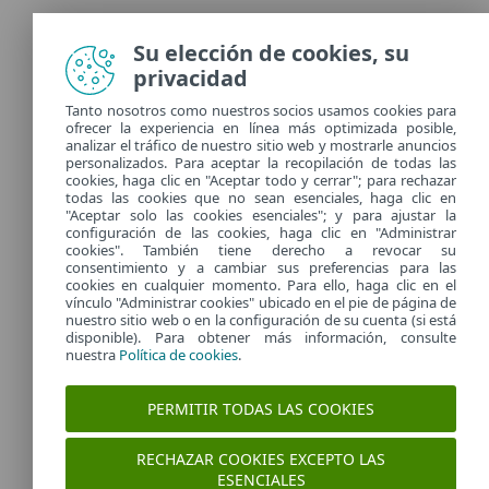
Documentación
Su elección de cookies, su
privacidad
En esta web encontrarás manuales y guias del usuario
Tanto nosotros como nuestros socios usamos cookies para
para la correcta instalación y configuración de los
ofrecer la experiencia en línea más optimizada posible,
productos ESET
analizar el tráfico de nuestro sitio web y mostrarle anuncios
Más información
personalizados. Para aceptar la recopilación de todas las
cookies, haga clic en "Aceptar todo y cerrar"; para rechazar
todas las cookies que no sean esenciales, haga clic en
"Aceptar solo las cookies esenciales"; y para ajustar la
Análisis online de ESET
configuración de las cookies, haga clic en "Administrar
cookies". También tiene derecho a revocar su
consentimiento y a cambiar sus preferencias para las
cookies en cualquier momento. Para ello, haga clic en el
Comprueba la seguridad de tu ordenador con el
vínculo "Administrar cookies" ubicado en el pie de página de
análisis online gratuito de ESET. Esta aplicación te
nuestro sitio web o en la configuración de su cuenta (si está
permite analizar y eliminar una amplia variedad de
disponible). Para obtener más información, consulte
amenazas para ordenadores sin la necesidad de tener
nuestra
Política de cookies
.
una aplicación antivirus instalada.
Más información
PERMITIR TODAS LAS COOKIES
RECHAZAR COOKIES EXCEPTO LAS
ESENCIALES