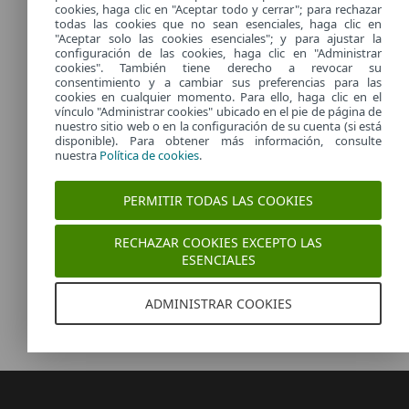
«por sistema» durante las actualizaciones
cookies, haga clic en "Aceptar todo y cerrar"; para rechazar
todas las cookies que no sean esenciales, haga clic en
Mejorado: El modo de inicio de la interfaz gráfica de
"Aceptar solo las cookies esenciales"; y para ajustar la
usuario del terminal se ha renombrado como
configuración de las cookies, haga clic en "Administrar
«Silencioso»; se han añadido los modos Manual y
cookies". También tiene derecho a revocar su
consentimiento y a cambiar sus preferencias para las
Mínimo
cookies en cualquier momento. Para ello, haga clic en el
Corregido: Fallaba la actualización del instalador sin
vínculo "Administrar cookies" ubicado en el pie de página de
nuestro sitio web o en la configuración de su cuenta (si está
conexión
disponible). Para obtener más información, consulte
Corregido: Faltaba el nombre principal de usuario en el
nuestra
Política de cookies
.
registro de detección para usuarios de EntraID
Eliminado: Se ha dejado de ofrecer compatibilidad con
PERMITIR TODAS LAS COOKIES
Windows Server 2012 R2
RECHAZAR COOKIES EXCEPTO LAS
ESENCIALES
ADMINISTRAR COOKIES